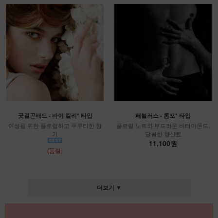
굿걸곤배드 - 바이 킬리* 타입
페뷸러스 - 톰포* 타입
여성을 위한 플로럴하고 푸루티한 향
플로럴 노트와 부드러운 비터아몬드,
기
달콤한 향신료
11,100원
(품절)
더보기 ▼