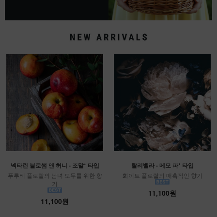
넥타린 블로썸 앤 허니 - 조말* 타입
랄리벨라 - 메모 파* 타입
푸루티 플로랄의 남녀 모두를 위한 향
화이트 플로랄의 매혹적인 향기
기
11,100원
11,100원