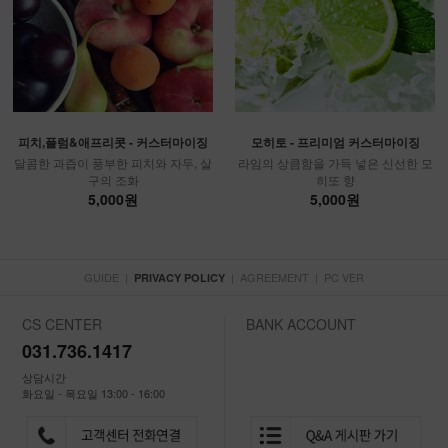
피치,플럼&애프리콧 - 커스터마이징
모히토 - 프리미엄 커스터마이징
달콤한 과즙이 풍부한 피치와 자두, 살
라임의 상큼함을 가득 넣은 신선한 모
구의 조화
히또 향
5,000원
5,000원
GUIDE
|
|
AGREEMENT
|
PC VER
PRIVACY POLICY
CS CENTER
BANK ACCOUNT
031.736.1417
상담시간
화요일 - 목요일 13:00 - 16:00