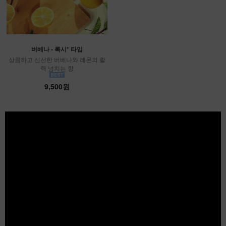
버베나 - 록시* 타입
상큼하고 신선한 버베나와 레몬의 활
력 넘치는 향
9,500원