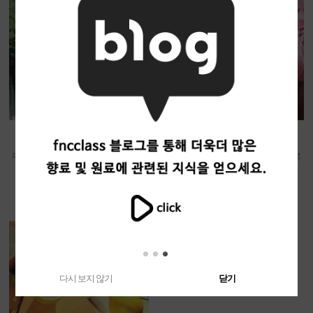
라일락 - 프리미엄 싱글
핑크 로즈 - 프리미엄 싱글
깨끗한 느낌의 라일락에 달콤한 허니
여리여리한 핑크 로즈의 우아하고 로
를 더한 향
맨틱한 향
7,700원
5,000원
다시 보지 않기
닫기