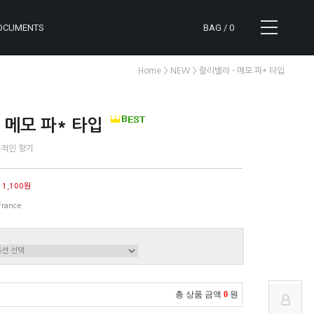
OCUMENTS
BAG /
0
>
> 랄리벨라 - 메모 파* 타입
Home
NEW
 메모 파* 타입
혹적인 향기
CART
NOTICE
11,100원
MYPAGE
REVIEW
France
ORDER
Q&A
총 상품 금액
0
원