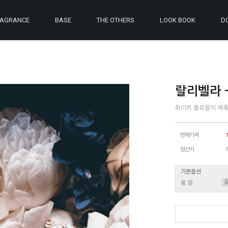
RAGRANCE
BASE
THE OTHERS
LOOK BOOK
D
랄리벨라 -
화이트 플로랄의 매
판매가격
원산지
기본옵션
용 량