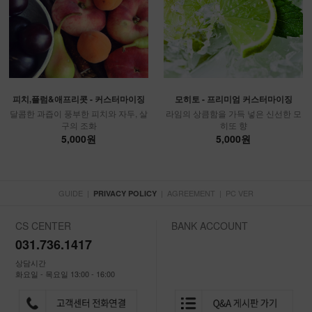
피치,플럼&애프리콧 - 커스터마이징
모히토 - 프리미엄 커스터마이징
달콤한 과즙이 풍부한 피치와 자두, 살
라임의 상큼함을 가득 넣은 신선한 모
구의 조화
히또 향
5,000원
5,000원
GUIDE
|
|
AGREEMENT
|
PC VER
PRIVACY POLICY
CS CENTER
BANK ACCOUNT
031.736.1417
상담시간
화요일 - 목요일 13:00 - 16:00