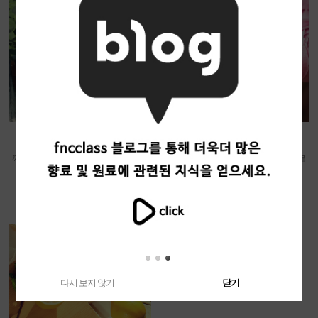
라일락 - 프리미엄 싱글
핑크 로즈 - 프리미엄 싱글
깨끗한 느낌의 라일락에 달콤한 허니
여리여리한 핑크 로즈의 우아하고 로
를 더한 향
맨틱한 향
7,700원
5,000원
다시 보지 않기
닫기