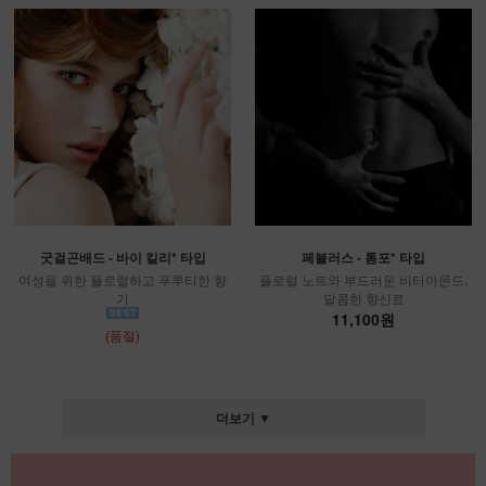
굿걸곤배드 - 바이 킬리* 타입
페뷸러스 - 톰포* 타입
여성을 위한 플로럴하고 푸루티한 향
플로럴 노트와 부드러운 비터아몬드,
기
달콤한 향신료
11,100원
(품절)
더보기 ▼