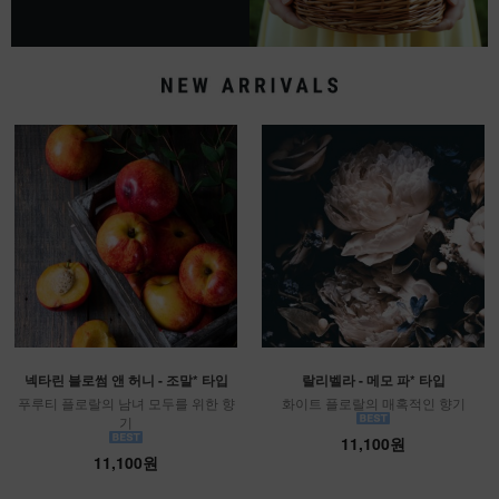
넥타린 블로썸 앤 허니 - 조말* 타입
랄리벨라 - 메모 파* 타입
푸루티 플로랄의 남녀 모두를 위한 향
화이트 플로랄의 매혹적인 향기
기
11,100원
11,100원