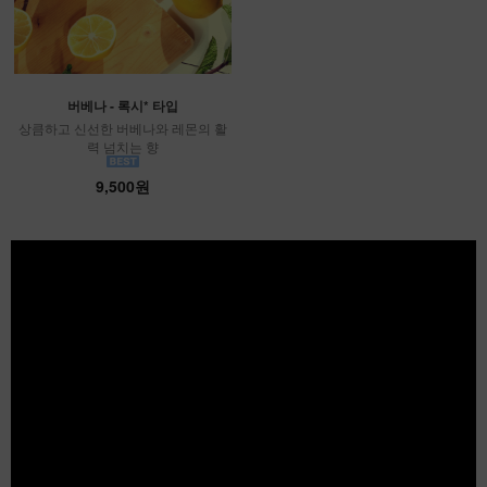
버베나 - 록시* 타입
상큼하고 신선한 버베나와 레몬의 활
력 넘치는 향
9,500원