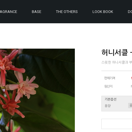
RAGRANCE
BASE
THE OTHERS
LOOK BOOK
D
허니서클 - P
스윗한 허니서클과 
판매가격
원산지
기본옵션
용량