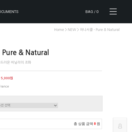
OCUMENTS
BAG /
0
>
> 허니서클 - Pure & Natural
Home
NEW
ure & Natural
부드러운 바닐라의 조화
CART
NOTICE
15,000원
MYPAGE
REVIEW
France
ORDER
Q&A
총 상품 금액
0
원