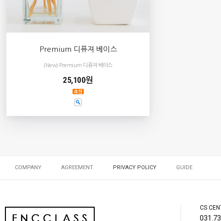
Premium 디퓨져 베이스
(New) Premium 디퓨져 베이스
25,100원
COMPANY
AGREEMENT
PRIVACY POLICY
GUIDE
CS CEN
031.73