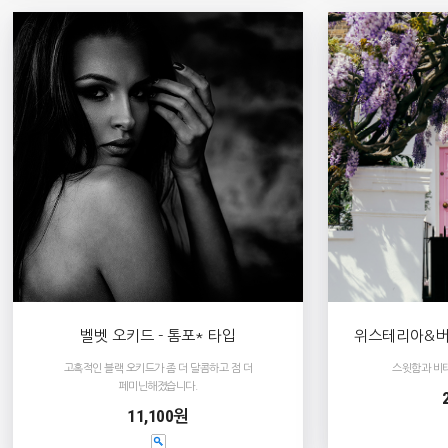
벨벳 오키드 - 톰포* 타입
위스테리아&버가못 
고혹적인 블랙 오키드가 좀 더 달콤하고 점 더
스윗함과 비
페미닌해졌습니다.
11,100원