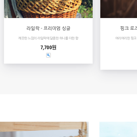
라일락 - 프리미엄 싱글
핑크 로즈
깨끗한 느낌의 라일락에 달콤한 허니를 더한 향
여리여리한 핑크
7,700원