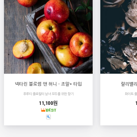
넥타린 블로썸 앤 허니 - 조말* 타입
랄리벨라 
푸루티 플로랄의 남녀 모두를 위한 향기
화이트 
11,100원