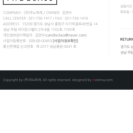
상담시간
화요일 - 
COMPANY : (주)마노파레 / OWNER : 김연수
CALL CENTER : 031-736-1417 / FAX : 031-736-1416
ADDRESS : 13209 경기도 성남시 중원구 사기막골로45번길 14
성남 우림 라이온스밸리 2차 B동 1702호,1703호
개인정보관리책임자 : 김연수(
)
candleclass@naver.com
RETURN
사업자등록번호 : 389-88-00459
[사업자정보확인]
통신판매업 신고번호 : 제 2017-성남중원-0041 호
경기도 성
성남 우림
Copyright by (주)마노파레. All rights reserved.
designed by
m
orenvy.com